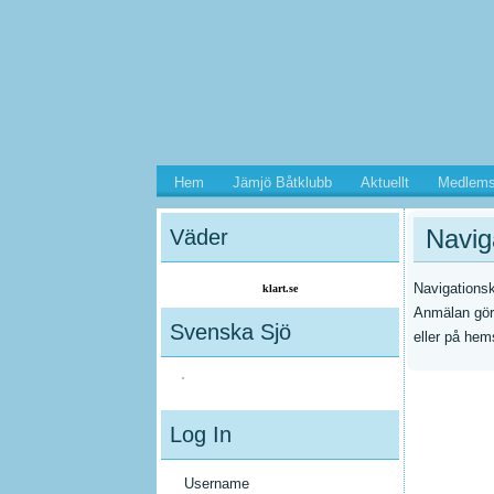
Hem
Jämjö Båtklubb
Aktuellt
Medlems
Navig
Väder
Navigationsk
klart.se
Anmälan görs
Svenska Sjö
eller på he
Log In
Username