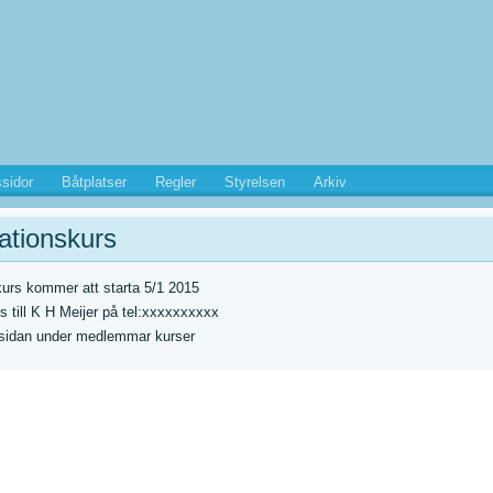
sidor
Båtplatser
Regler
Styrelsen
Arkiv
ationskurs
urs kommer att starta 5/1 2015
 till K H Meijer på tel:xxxxxxxxxx
msidan under medlemmar kurser